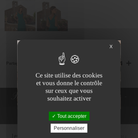
X
Partager:
Ce site utilise des cookies
et vous donne le contrôle
sur ceux que vous
Robes de Mariée - Costumes -
souhaitez activer
Robes de cocktail
Tout accepter
NE PLUS VOIR
Personnaliser
Les Mariés d'Amelie
c'est le plus grand choix au