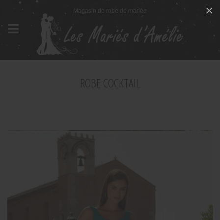
Panneau de gestion des cookies
×
Magasin de robe de mariée
ROBE COCKTAIL