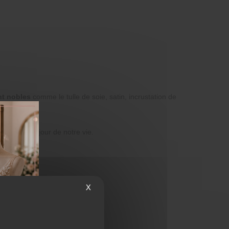
nt nobles
comme le tulle de soie, satin, incrustation de
e plus beau jour de notre vie.
X