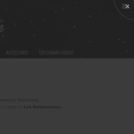
×
Nous
contacter
ACCESSOIRES
QUI SOMMES-NOUS?
emetrios Platinium)
...
la catégorie
Les Somptueuses