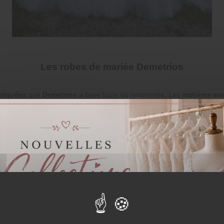
Les robes de mariée Demetrios
stiquées
que
Demetrios
a basé toute sa renommée. Les
matières so
pierres...
égance incarnée, c'est
la robe de princesse
qu'on rêve de porter pour l