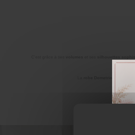
C'est grâce à ses
volumes
et ses
silhouettes sophi
La
robe Demetrios
c'est l'él