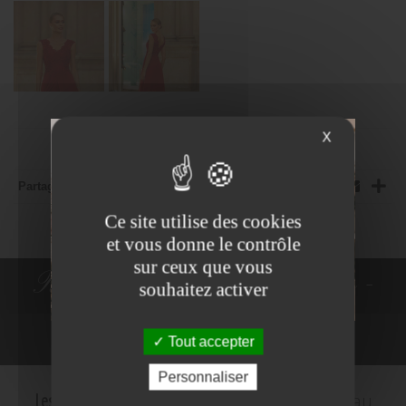
X
Partager:
Ce site utilise des cookies
et vous donne le contrôle
sur ceux que vous
Robes de Mariée - Costumes -
souhaitez activer
Robes de cocktail
Tout accepter
NE PLUS VOIR
Personnaliser
Les Mariés d'Amelie
c'est le plus grand choix au