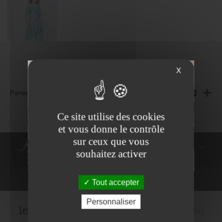
X
Partager:
Ce site utilise des cookies
et vous donne le contrôle
sur ceux que vous
Robes de Mariée - Costumes -
souhaitez activer
Robes de cocktail
Tout accepter
NE PLUS VOIR
Personnaliser
Les Mariés d'Amelie
c'est le plus grand choix au