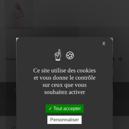
X
Partager:
Ce site utilise des cookies
et vous donne le contrôle
sur ceux que vous
Robes de Mariée - Costumes -
souhaitez activer
Robes de cocktail
Tout accepter
NE PLUS VOIR
Personnaliser
Les Mariés d'Amelie
c'est le plus grand choix au