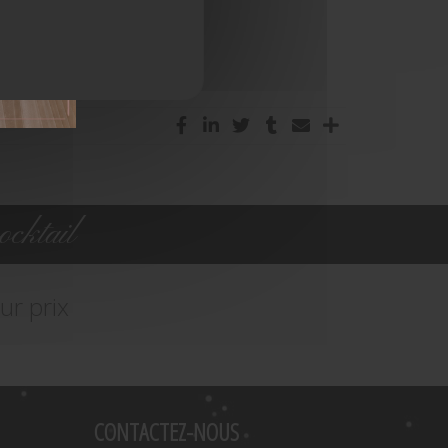
cktail
ur prix
CONTACTEZ-NOUS