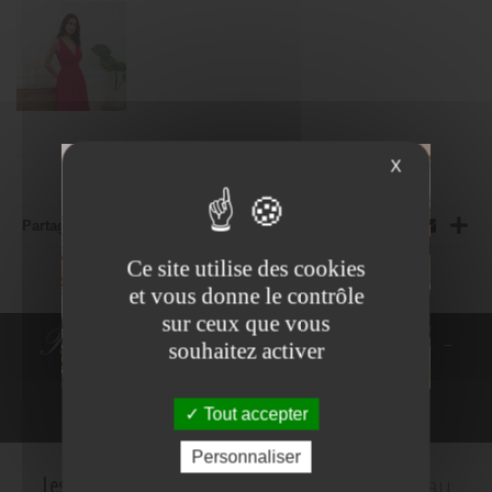
X
Partager:
Ce site utilise des cookies
et vous donne le contrôle
sur ceux que vous
Robes de Mariée - Costumes -
souhaitez activer
Robes de cocktail
Tout accepter
NE PLUS VOIR
Personnaliser
Les Mariés d'Amelie
c'est le plus grand choix au