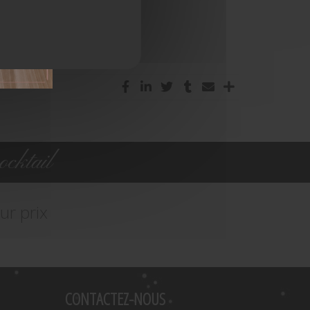
cktail
ur prix
CONTACTEZ-NOUS