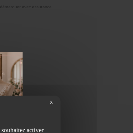
se démarquer avec assurance.
X
 souhaitez activer