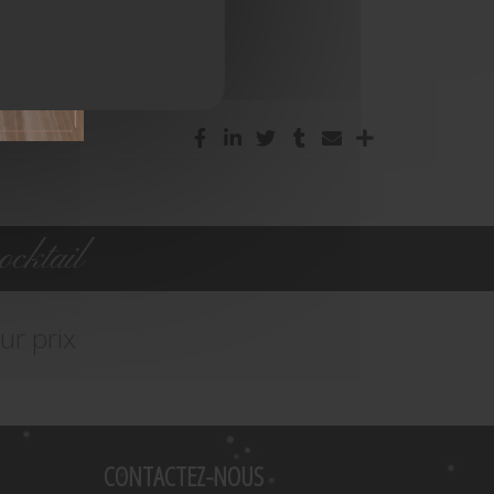
cktail
ur prix
CONTACTEZ-NOUS