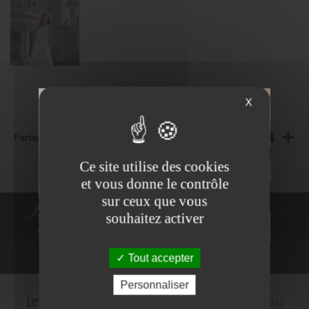
X
Partager:
Ce site utilise des cookies
et vous donne le contrôle
sur ceux que vous
Robes de Mariée - Costumes -
souhaitez activer
Robes de cocktail
Tout accepter
NE PLUS VOIR
Personnaliser
Les Mariés d'Amelie
c'est le plus grand choix au