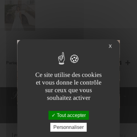
X
Partager:
Ce site utilise des cookies
et vous donne le contrôle
sur ceux que vous
Robes de Mariée - Costumes -
souhaitez activer
Robes de cocktail
Tout accepter
NE PLUS VOIR
Personnaliser
Les Mariés d'Amelie
c'est le plus grand choix au