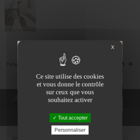
X
Partager:
Ce site utilise des cookies
et vous donne le contrôle
sur ceux que vous
Robes de Mariée - Costumes -
souhaitez activer
Robes de cocktail
Tout accepter
NE PLUS VOIR
Personnaliser
Les Mariés d'Amelie
c'est le plus grand choix au