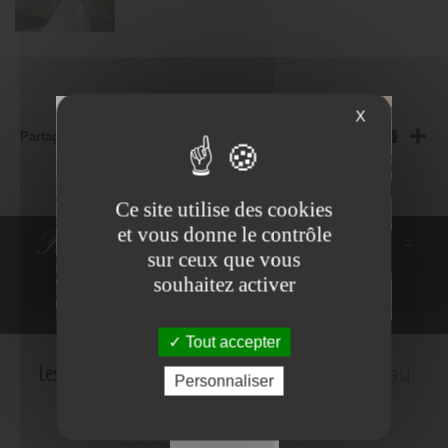
X
Partager:
Ce site utilise des cookies
et vous donne le contrôle
Robes de Mariée - Costumes -
sur ceux que vous
souhaitez activer
Robes de cocktail
Tout accepter
Les Mariés d'Amelie
c'est le plus grand choix au
NE PLUS VOIR
Personnaliser
meilleur prix
Faites de votre mariage une journée inoubliable.
FERMER